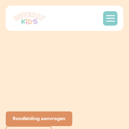
Een
tweede
thuis
voor
jouw
kind
in
Almere
Poort
B
i
j
B
e
v
e
r
l
y
K
i
d
s
d
r
a
a
i
t
a
l
l
e
s
o
m
p
l
e
z
i
e
r
m
a
k
e
n
,
o
n
t
d
e
k
k
e
n
e
n
g
r
o
e
i
e
n
o
p
j
e
e
i
g
e
n
t
e
m
p
o
.
I
n
o
n
s
k
l
e
i
n
s
c
h
a
l
i
g
e
k
i
n
d
e
r
d
a
g
v
e
r
b
l
i
j
f
e
n
B
S
O
k
r
i
j
g
t
i
e
d
e
r
k
i
n
d
d
e
a
a
n
d
a
c
h
t
,
w
a
r
m
t
e
e
n
g
e
z
e
l
l
i
g
h
e
i
d
d
i
e
h
e
t
v
e
r
d
i
e
n
t
.
Rondleiding aanvragen